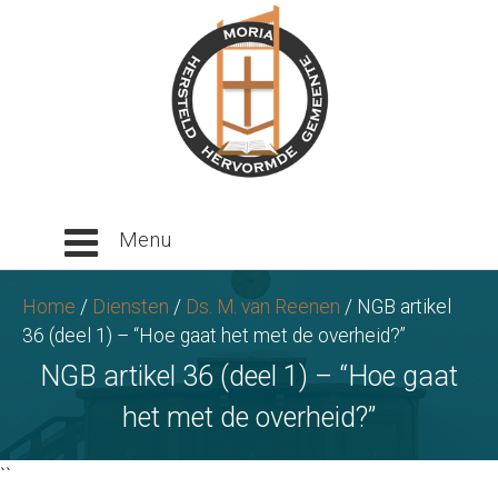
Ga
naar
tekst
Home
/
Diensten
/
Ds. M. van Reenen
/
NGB artikel
36 (deel 1) – “Hoe gaat het met de overheid?”
NGB artikel 36 (deel 1) – “Hoe gaat
het met de overheid?”
``