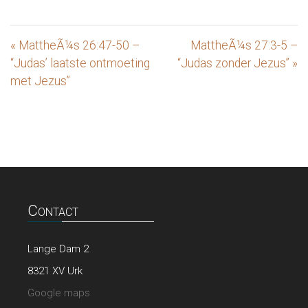
« MattheÃ¼s 26:47-50 –
MattheÃ¼s 27:3-5 –
“Judas’ laatste ontmoeting
“Judas zonder Jezus” »
met Jezus”
Contact
Lange Dam 2
8321 XV Urk
Google maps