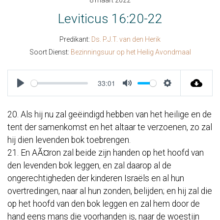
8 maart 2022
Leviticus 16:20-22
Predikant:
Ds. P.J.T. van den Herik
Soort Dienst:
Bezinningsuur op het Heilig Avondmaal
33:01
Play
Mute
Settings
20. Als hij nu zal geëindigd hebben van het heilige en de
tent der samenkomst en het altaar te verzoenen, zo zal
hij dien levenden bok toebrengen.
21. En AÃ¤ron zal beide zijn handen op het hoofd van
den levenden bok leggen, en zal daarop al de
ongerechtigheden der kinderen Israëls en al hun
overtredingen, naar al hun zonden, belijden; en hij zal die
op het hoofd van den bok leggen en zal hem door de
hand eens mans die voorhanden is, naar de woestijn