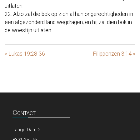
uitlaten.
22. Alzo zal die bok op zich al hun ongerechtigheden in
een afgezonderd land wegdragen; en hij zal dien bok in
de woestijn uitlaten.
« Lukas 19:28-36
Filippenzen 3:14 »
Contact
Lange Dam 2
8321 XV Urk