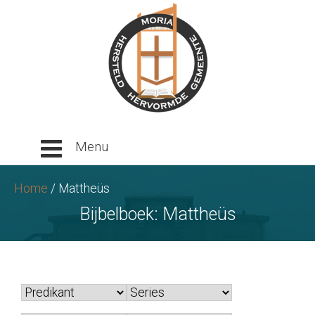
Ga
naar
tekst
Home
/
Mattheüs
Bijbelboek:
Mattheüs